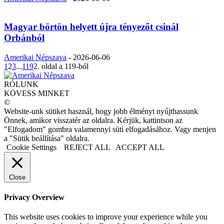
Magyar börtön helyett újra tényezőt csinál
Orbánból
Amerikai Népszava
-
2026-06-06
1
2
3
...
119
2. oldal a 119-ból
RÓLUNK
KÖVESS MINKET
©
Website-unk sütiket használ, hogy jobb élményt nyújthassunk
Önnek, amikor visszatér az oldalra. Kérjük, kattintson az
"Elfogadom" gombra valamennyi süti elfogadásához. Vagy menjen
a "Sütik beállítása" oldalra.
Cookie Settings
REJECT ALL
ACCEPT ALL
Close
Privacy Overview
This website uses cookies to improve your experience while you