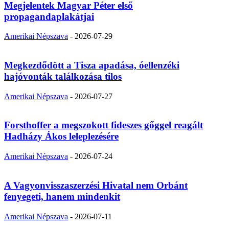
Megjelentek Magyar Péter első
propagandaplakátjai
Amerikai Népszava
-
2026-07-29
Megkezdődött a Tisza apadása, óellenzéki
hajóvonták találkozása tilos
Amerikai Népszava
-
2026-07-27
Forsthoffer a megszokott fideszes gőggel reagált
Hadházy Ákos leleplezésére
Amerikai Népszava
-
2026-07-24
A Vagyonvisszaszerzési Hivatal nem Orbánt
fenyegeti, hanem mindenkit
Amerikai Népszava
-
2026-07-11