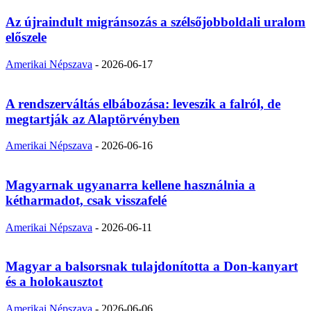
Az újraindult migránsozás a szélsőjobboldali uralom
előszele
Amerikai Népszava
-
2026-06-17
A rendszerváltás elbábozása: leveszik a falról, de
megtartják az Alaptörvényben
Amerikai Népszava
-
2026-06-16
Magyarnak ugyanarra kellene használnia a
kétharmadot, csak visszafelé
Amerikai Népszava
-
2026-06-11
Magyar a balsorsnak tulajdonította a Don-kanyart
és a holokausztot
Amerikai Népszava
-
2026-06-06